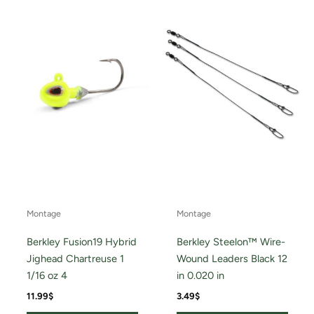
Montage
Montage
Berkley Fusion19 Hybrid
Berkley Steelon™ Wire-
Jighead Chartreuse 1
Wound Leaders Black 12
1/16 oz 4
in 0.020 in
11.99
$
3.49
$