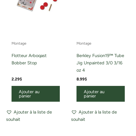
Montage
Montage
Flotteur Arboqast
Berkley Fusion19™ Tube
Bobber Stop
Jig Unpainted 3/0 3/16
oz 4
2.29
$
8.99
$
Ajouter au
Ajouter au
panier
panier
Ajouter à la liste de
Ajouter à la liste de
souhait
souhait