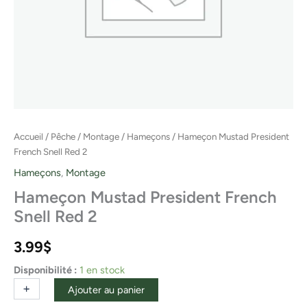
Accueil
/
Pêche
/
Montage
/
Hameçons
/ Hameçon Mustad President
French Snell Red 2
Hameçons
,
Montage
Hameçon Mustad President French
Snell Red 2
3.99
$
Disponibilité :
1 en stock
+
-
Ajouter au panier