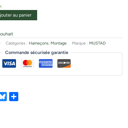
k
jouter au panier
souhait
0
Catégories :
Hameçons
,
Montage
Marque :
MUSTAD
Commande sécurisée garantie
ebook
X
Bluesky
Partager