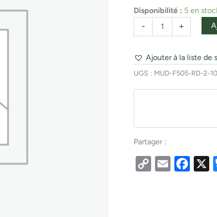
Red
Disponibilité :
5 en stoc
Red
A
-
+
Ajouter à la liste de 
UGS :
MUD-F505-RD-2-1
Partager :
Copy
Email
Fac
Link