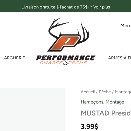
Livraison gratuite à l'achat de 75$+*
Voir plus
Mon
ARCHERIE
ARMES À F
quantité
Accueil
/
Pêche
/
Montag
de
Hameçons
,
Montage
MUSTAD
President
MUSTAD Preside
French
Snell
3.99
$
-