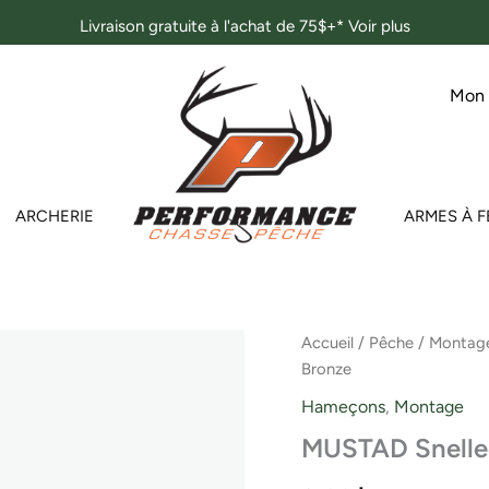
Livraison gratuite à l'achat de 75$+*
Voir plus
Mon
ARCHERIE
ARMES À F
quantité
Accueil
/
Pêche
/
Montag
de
Bronze
MUSTAD
Snelled
Hameçons
,
Montage
Beak
MUSTAD Snelled
Hook
(92641)