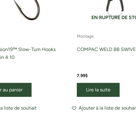
EN RUPTURE DE S
Montage
usion19™ Slow-Turn Hooks
COMPAC WELD BB SWIVE
in 4 10
7.99
$
r au panier
Lire la suite
la liste de souhait
Ajouter à la liste de souhai