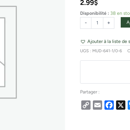
2.99
$
-
Bronze
Bronze
Disponibilité :
38 en st
A
-
+
Ajouter à la liste de 
UGS :
MUD-641-1/0-6
C
Partager :
Copy
Email
Fac
Link