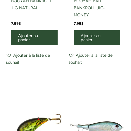
BOOYAH BANKROLL
BOOYAH BAIT
JIG NATURAL
BANKROLL JIG-
MONEY
7.99
$
7.99
$
Ajouter au
Ajouter au
panier
panier
Ajouter à la liste de
Ajouter à la liste de
souhait
souhait
Ce
produ
a
plusi
variat
Les
optio