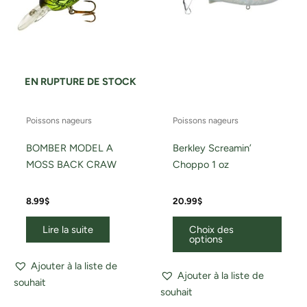
peuv
être
chois
sur
la
EN RUPTURE DE STOCK
page
du
Poissons nageurs
Poissons nageurs
produ
BOMBER MODEL A
Berkley Screamin’
MOSS BACK CRAW
Choppo 1 oz
8.99
$
20.99
$
Lire la suite
Choix des
options
Ajouter à la liste de
Ajouter à la liste de
souhait
souhait