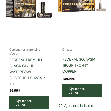
Cartouches à grenaille
Chasse
d'acier
FEDERAL 300 WSM
FEDERAL PREMIUM
180GR TROPHY
BLACK CLOUD
COPPER
WATERFOWL
SHOTSHELLS 12GA 3
109.99
$
1-1
Ajouter au
56.99
$
panier
Ajouter au
panier
Ajouter à la liste de