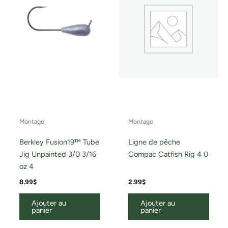
Montage
Montage
Berkley Fusion19™ Tube
Ligne de pêche
Jig Unpainted 3/0 3/16
Compac Catfish Rig 4 0
oz 4
8.99
$
2.99
$
Ajouter au
Ajouter au
panier
panier