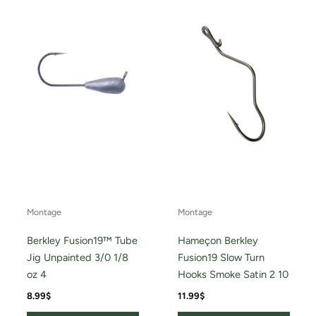
Montage
Montage
Berkley Fusion19™ Tube
Hameçon Berkley
Jig Unpainted 3/0 1/8
Fusion19 Slow Turn
oz 4
Hooks Smoke Satin 2 10
8.99
$
11.99
$