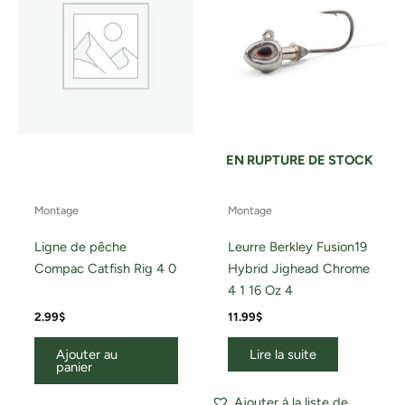
EN RUPTURE DE STOCK
Montage
Montage
Ligne de pêche
Leurre Berkley Fusion19
Compac Catfish Rig 4 0
Hybrid Jighead Chrome
4 1 16 Oz 4
2.99
$
11.99
$
Ajouter au
Lire la suite
panier
Ajouter à la liste de