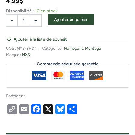
4.99
$
Disponibilité :
10 en stock
Ajouter au panier
-
+
Ajouter à la liste de souhait
UGS :
NXS-SHD4
Catégories :
Hameçons
,
Montage
Marque :
NXS
Commande sécurisée garantie
Partager :
Copy
Email
Facebook
X
Bluesky
Partager
Link