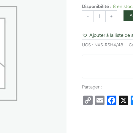
rouge
Disponibilité :
8 en stoc
8/pk
A
-
+
Ajouter à la liste de 
UGS :
NXS-RSH4/48
Ca
Partager :
Copy
Email
Fac
Link