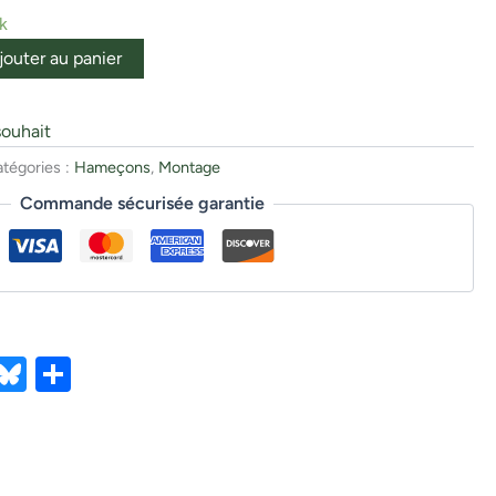
k
jouter au panier
souhait
tégories :
Hameçons
,
Montage
Commande sécurisée garantie
ebook
X
Bluesky
Partager