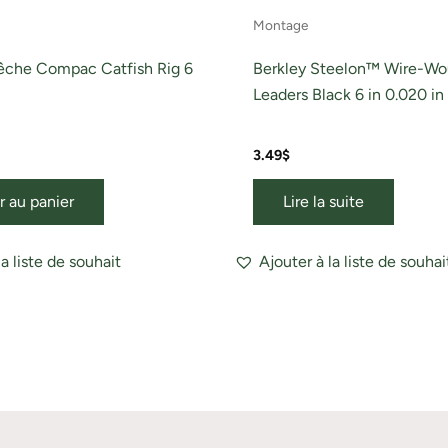
Montage
êche Compac Catfish Rig 6
Berkley Steelon™ Wire-W
Leaders Black 6 in 0.020 in
3.49
$
r au panier
Lire la suite
la liste de souhait
Ajouter à la liste de souhai