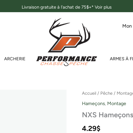
Livraison gratuite à l'achat de 75$+*
Voir plus
Mon
ARCHERIE
ARMES À F
quantité
Accueil
/
Pêche
/
Montag
de
Hameçons
,
Montage
NXS
Hameçons
NXS Hameçons 
montés
48
4.29
$
#4