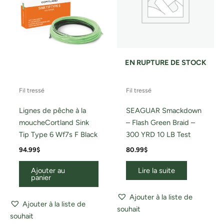
EN RUPTURE DE STOCK
Fil tressé
Fil tressé
Lignes de pêche à la
SEAGUAR Smackdown
moucheCortland Sink
– Flash Green Braid –
Tip Type 6 Wf7s F Black
300 YRD 10 LB Test
94.99
$
80.99
$
Ajouter au
Lire la suite
panier
Ajouter à la liste de
Ajouter à la liste de
souhait
souhait