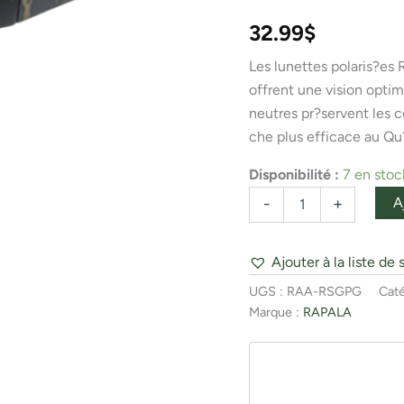
CAMO/Gray/Blue
Mirror
32.99
$
Les lunettes polaris?es
offrent une vision optima
neutres pr?servent les c
che plus efficace au Qu
Disponibilité :
7 en stoc
A
-
+
Ajouter à la liste de 
UGS :
RAA-RSGPG
Caté
Marque :
RAPALA