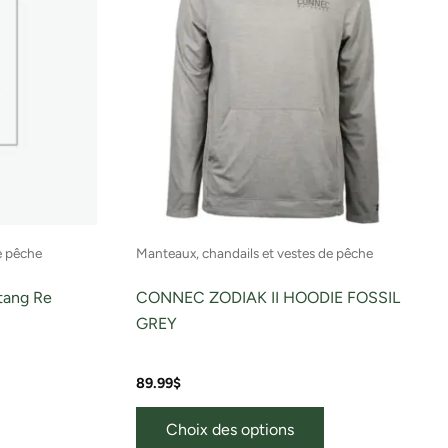
variations.
Les
options
peuvent
être
choisies
sur
la
page
e pêche
Manteaux, chandails et vestes de pêche
du
produit
tang Re
CONNEC ZODIAK II HOODIE FOSSIL
GREY
89.99
$
Choix des options