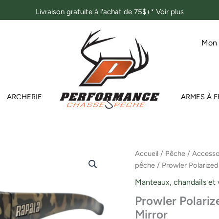
Livraison gratuite à l'achat de 75$+*
Voir plus
Mon
ARCHERIE
ARMES À F
quantité
Accueil
/
Pêche
/
Accesso
de
pêche
/ Prowler Polarize
Prowler
Polarized
Manteaux, chandails et
Fishg
Prowler Polari
Glasses
-
Mirror