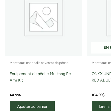
EN 
Manteaux, chandails et vestes de pêche
Manteaux, ch
Équipement de pêche Mustang Re
ONYX UNI
Arm Kit
RED ADUL
44.99
$
104.99
$
Ajouter au panier
Lire la