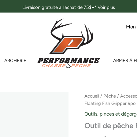
Livraison gratuite à l'achat de 75$+*
Voir plus
Mon
ARCHERIE
ARMES À F
Accueil
/
Pêche
/
Accesso
Floating Fish Gripper 9po
Outils, pinces et dégorg
Outil de pêche 