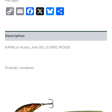
Partager :
Copy
Email
Facebook
X
Bluesky
Partager
Link
Description
RAPALA Husky Jerk 06 LEURRE RIGIDE
Produits similaires
Ce
produ
a
plusi
variat
Les