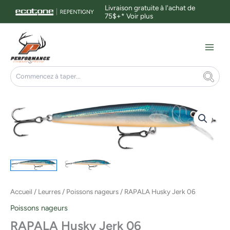
Aller
Livraison gratuite à l'achat de
75$+*
Voir plus
au
contenu
Main
Menu
Rechercher
quantité
de
RAPALA
Husky
Jerk
06
Accueil
/
Leurres
/
Poissons nageurs
/ RAPALA Husky Jerk 06
Poissons nageurs
RAPALA Husky Jerk 06