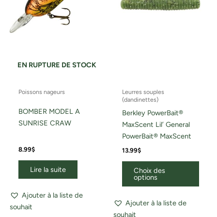
optio
peuv
être
chois
sur
la
EN RUPTURE DE STOCK
page
du
Poissons nageurs
Leurres souples
produ
(dandinettes)
BOMBER MODEL A
Berkley PowerBait®
SUNRISE CRAW
MaxScent Lil’ General
PowerBait® MaxScent
8.99
$
13.99
$
Lire la suite
Choix des
options
Ajouter à la liste de
Ajouter à la liste de
souhait
souhait