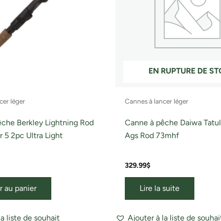
EN RUPTURE DE S
cer léger
Cannes à lancer léger
che Berkley Lightning Rod
Canne à pêche Daiwa Tatull
 5 2pc Ultra Light
Ags Rod 73mhf
329.99
$
r au panier
Lire la suite
la liste de souhait
Ajouter à la liste de souhai