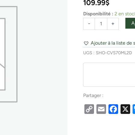
109.99
$
SPN
D
Disponibilité :
2 en stoc
A
-
+
Ajouter à la liste de 
UGS :
SHO-CVS70ML2D
Partager :
Copy
Email
Fac
Link