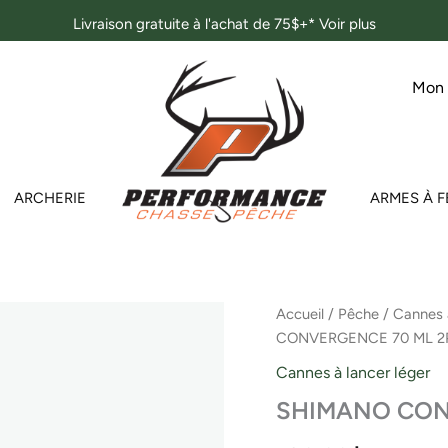
Livraison gratuite à l'achat de 75$+*
Voir plus
Mon
ARCHERIE
ARMES À F
quantité
Accueil
/
Pêche
/
Cannes 
de
CONVERGENCE 70 ML 2
SHIMANO
CONVERGENCE
Cannes à lancer léger
70
SHIMANO CON
ML
2PC