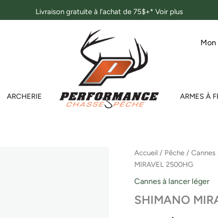
Livraison gratuite à l'achat de 75$+*
Voir plus
Mon
ARCHERIE
ARMES À F
Accueil
/
Pêche
/
Cannes 
MIRAVEL 2500HG
Cannes à lancer léger
SHIMANO MIR