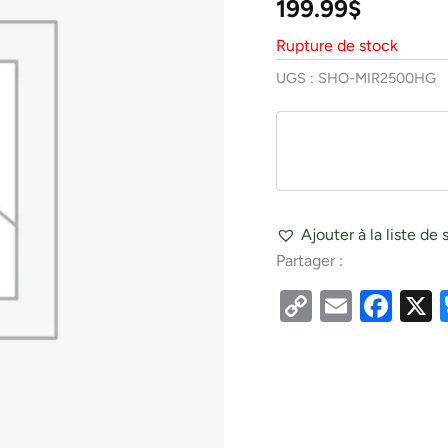
199.99
$
Rupture de stock
UGS :
SHO-MIR2500HG
Ajouter à la liste de 
Partager :
Copy
Email
Fac
Link