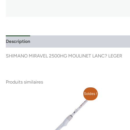
Description
SHIMANO MIRAVEL 2500HG MOULINET LANC? LEGER
Produits similaires
Le
Le
Soldes !
prix
prix
initial
actuel
était :
est :
177.95$.
144.99$.