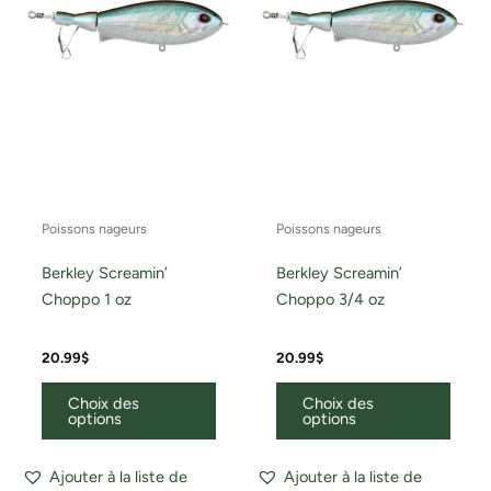
options
optio
peuvent
peuv
être
être
choisies
chois
sur
sur
la
la
page
page
du
du
Poissons nageurs
Poissons nageurs
produit
produ
Berkley Screamin’
Berkley Screamin’
Choppo 1 oz
Choppo 3/4 oz
20.99
$
20.99
$
Choix des
Choix des
options
options
Ajouter à la liste de
Ajouter à la liste de