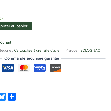
ck
jouter au panier
souhait
tégorie :
Cartouches à grenaille d'acier
Marque :
SOLOGNAC
Commande sécurisée garantie
ebook
X
Bluesky
Partager