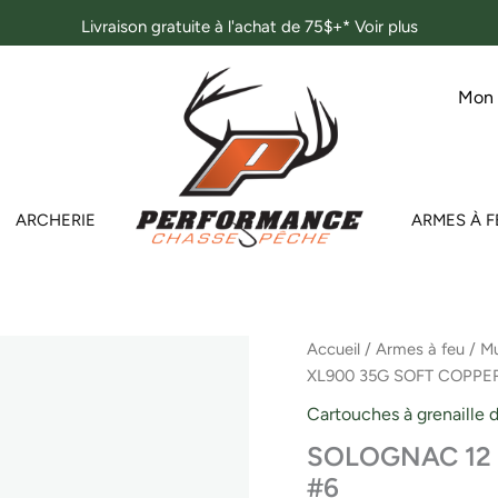
Livraison gratuite à l'achat de 75$+*
Voir plus
Mon
ARCHERIE
ARMES À F
quantité
Accueil
/
Armes à feu
/
Mu
de
XL900 35G SOFT COPPER 
SOLOGNAC
12
Cartouches à grenaille d
GA
SOLOGNAC 12 G
-
XL900
#6