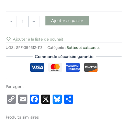
Ajouter au panier
-
+
Ajouter à la liste de souhait
UGS :
SPF-354612-112
Catégorie :
Bottes et cuissardes
Commande sécurisée garantie
Partager :
Copy
Email
Facebook
X
Bluesky
Partager
Link
Produits similaires
Ce
Ce