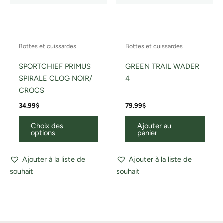
la
page
du
Bottes et cuissardes
Bottes et cuissardes
produit
SPORTCHIEF PRIMUS
GREEN TRAIL WADER
SPIRALE CLOG NOIR/
4
CROCS
34.99
$
79.99
$
Choix des
Ajouter au
options
panier
Ajouter à la liste de
Ajouter à la liste de
souhait
souhait