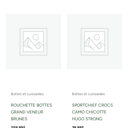
produit
produ
a
a
plusieurs
plusi
variations.
variat
Les
Les
options
optio
peuvent
peuv
être
être
choisies
chois
sur
sur
la
la
page
page
du
du
Bottes et cuissardes
Bottes et cuissardes
produit
produ
ROUCHETTE BOTTES
SPORTCHIEF CROCS
GRAND VENEUR
CAMO CHICOTTE
BRUNES
HUGO STRONG
259.99
$
39.99
$