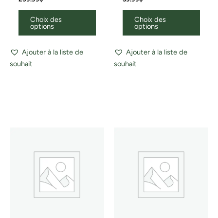
Choix des
Choix des
options
options
Ajouter à la liste de
Ajouter à la liste de
souhait
souhait
Ce
produit
a
plusieurs
variations.
Les
options
peuvent
être
choisies
sur