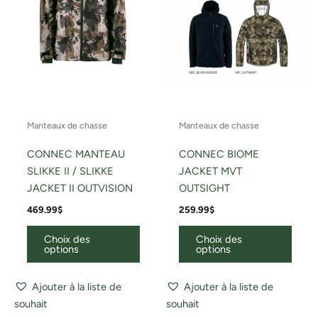
peuvent
peuv
être
être
choisies
chois
sur
sur
la
la
page
page
du
du
Manteaux de chasse
Manteaux de chasse
produit
produ
CONNEC MANTEAU
CONNEC BIOME
SLIKKE II / SLIKKE
JACKET MVT
JACKET II OUTVISION
OUTSIGHT
469.99
$
259.99
$
Choix des
Choix des
options
options
Ajouter à la liste de
Ajouter à la liste de
souhait
souhait