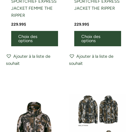
SPORTCHIEF EXPRESS
SPORTCHIEF EXPRESS
JACKET FEMME THE
JACKET THE RIPPER
RIPPER
229.99
$
229.99
$
Choix des
Choix des
options
options
Ajouter à la liste de
Ajouter à la liste de
souhait
souhait
Ce
Ce
produit
produ
a
a
plusieurs
plusi
variations.
variat
Les
Les
options
optio