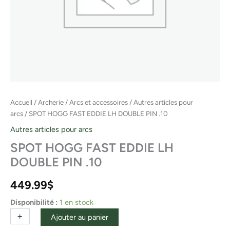
Accueil
/
Archerie
/
Arcs et accessoires
/
Autres articles pour
arcs
/ SPOT HOGG FAST EDDIE LH DOUBLE PIN .10
Autres articles pour arcs
SPOT HOGG FAST EDDIE LH
DOUBLE PIN .10
449.99
$
Disponibilité :
1 en stock
+
-
Ajouter au panier