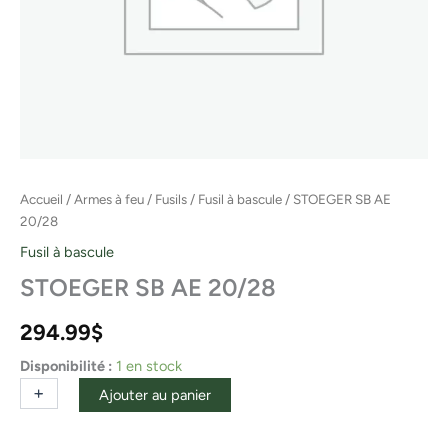
Accueil
/
Armes à feu
/
Fusils
/
Fusil à bascule
/ STOEGER SB AE
20/28
Fusil à bascule
STOEGER SB AE 20/28
294.99
$
Disponibilité :
1 en stock
+
-
Ajouter au panier