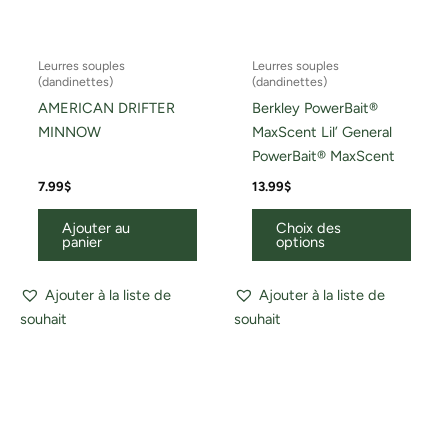
page
du
Leurres souples
Leurres souples
produ
(dandinettes)
(dandinettes)
AMERICAN DRIFTER
Berkley PowerBait®
MINNOW
MaxScent Lil’ General
PowerBait® MaxScent
7.99
$
13.99
$
Ajouter au
Choix des
panier
options
Ajouter à la liste de
Ajouter à la liste de
souhait
souhait
Ce
Ce
produit
produ
a
a