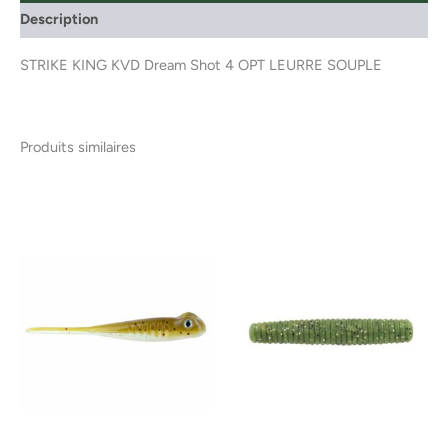
Description
STRIKE KING KVD Dream Shot 4 OPT LEURRE SOUPLE
Produits similaires
Ce
produ
a
plusi
variat
Les
optio
peuv
être
chois
sur
la