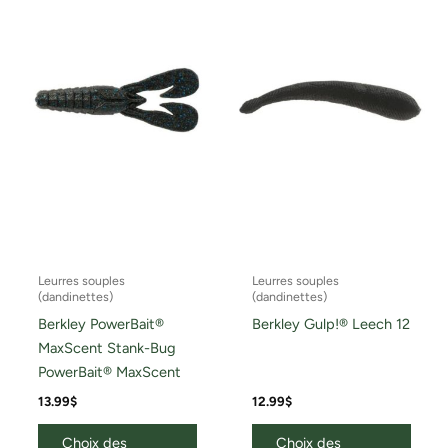
plusieurs
plusi
variations.
variat
Les
Les
options
optio
peuvent
peuv
être
être
choisies
chois
sur
sur
la
la
page
page
du
du
Leurres souples
Leurres souples
produit
produ
(dandinettes)
(dandinettes)
Berkley PowerBait®
Berkley Gulp!® Leech 12
MaxScent Stank-Bug
PowerBait® MaxScent
13.99
$
12.99
$
Choix des
Choix des