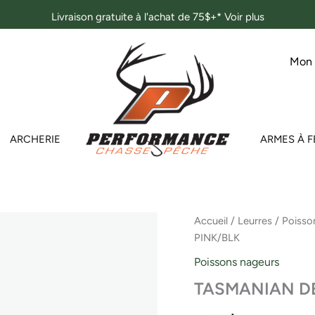
Livraison gratuite à l'achat de 75$+*
Voir plus
Mon
ARCHERIE
ARMES À F
quantité
Accueil
/
Leurres
/
Poisso
de
PINK/BLK
TASMANIAN
DEVIL
Poissons nageurs
NO.55
TASMANIAN DE
PINK
PANTHER