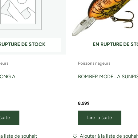
RUPTURE DE STOCK
EN RUPTURE DE S
geurs
Poissons nageurs
LONG A
BOMBER MODEL A SUNRI
8.99
$
 suite
Lire la suite
la liste de souhait
Ajouter à la liste de souhai