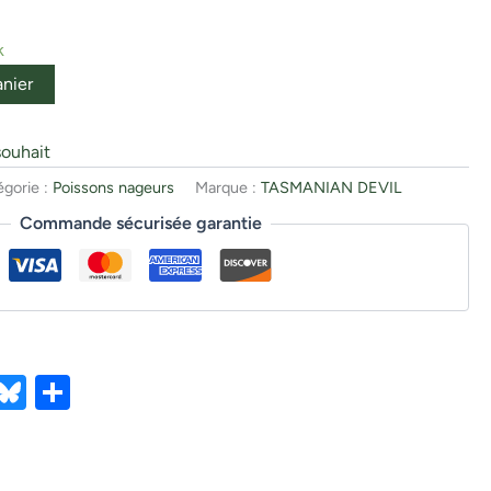
k
anier
souhait
égorie :
Poissons nageurs
Marque :
TASMANIAN DEVIL
Commande sécurisée garantie
ebook
X
Bluesky
Partager