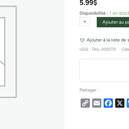
5.99
$
PINK/BLK
Disponibilité :
1 en stoc
+
-
Ajouter au p
Ajouter à la liste de 
UGS :
TAIL-2055TD
Cat
Partager :
Copy
Email
Fac
Link