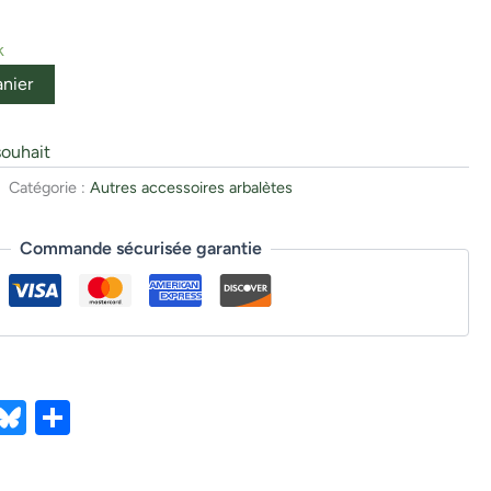
k
anier
souhait
Catégorie :
Autres accessoires arbalètes
Commande sécurisée garantie
ebook
X
Bluesky
Partager