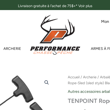
Livraison gratuite à l'achat de 75$+*
Voir plus
Mon
ARCHERIE
ARMES À F
quantité
Accueil
/
Archerie
/
Arbal
de
Rope-Sled (sled style) Bl
TENPOINT
Rope-
Autres accessoires arba
Sled
TENPOINT Rope-
(sled
style)