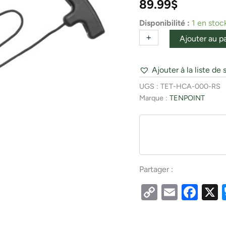
89.99
$
Black
Disponibilité :
1 en stoc
+
-
Ajouter au p
Ajouter à la liste de 
UGS :
TET-HCA-000-RS
Marque :
TENPOINT
Partager :
Copy
Email
Fac
Link