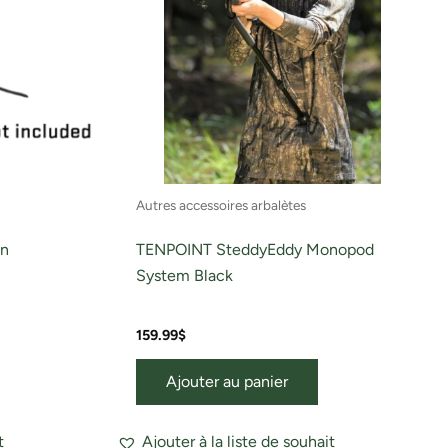
Autres accessoires arbalètes
en
TENPOINT SteddyEddy Monopod
System Black
159.99
$
Ajouter au panier
t
Ajouter à la liste de souhait