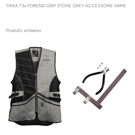
TIKKA T3x FOREND GRIP STONE GREY ACCESSOIRE ARME
Produits similaires
Ce
produit
a
plusieurs
variations.
Les
options
peuvent
être
choisies
sur
la
page
du