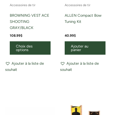
Accessoires de tir
Accessoires de tir
produit
BROWNING VEST ACE
ALLEN Compact Bow
SHOOTING
Tuning Kit
GRAY/BLACK
108.99
$
40.99
$
Choix des
Ajouter au
options
panier
Ajouter à la liste de
Ajouter à la liste de
souhait
souhait