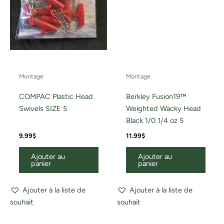
Montage
Montage
COMPAC Plastic Head
Berkley Fusion19™
Swivels SIZE 5
Weighted Wacky Head
Black 1/0 1/4 oz 5
9.99
$
11.99
$
Ajouter au
Ajouter au
panier
panier
Ajouter à la liste de
Ajouter à la liste de
souhait
souhait