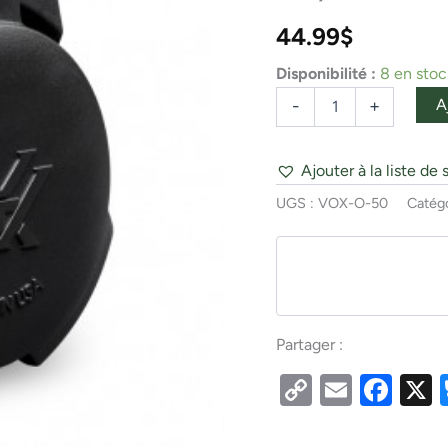
Lens
50
44.99
$
(55-
59
Disponibilité :
8 en stoc
mm)
A
-
+
Ajouter à la liste de 
UGS :
VOX-O-50
Catégo
Partager :
Copy
Email
Fac
Link