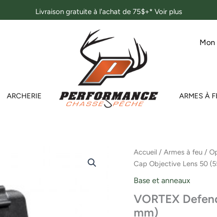
Livraison gratuite à l'achat de 75$+*
Voir plus
Mon
ARCHERIE
ARMES À F
quantité
Accueil
/
Armes à feu
/
Op
de
Cap Objective Lens 50 (
VORTEX
Defender
Base et anneaux
Flip
VORTEX Defende
Cap
Objective
mm)