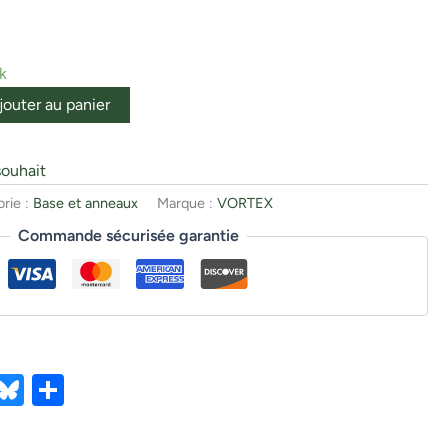
k
jouter au panier
souhait
rie :
Base et anneaux
Marque :
VORTEX
Commande sécurisée garantie
ebook
X
Bluesky
Partager