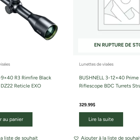
EN RUPTURE DE S
visées
Lunettes de visées
-9×40 R3 Rimfire Black
BUSHNELL 3-12×40 Prime 
 DZ22 Reticle EXO
Riflescope BDC Turrets Str
329.99
$
r au panier
Lire la suite
la liste de souhait
Ajouter à la liste de souhai