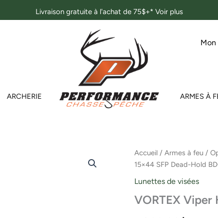
Livraison gratuite à l'achat de 75$+*
Voir plus
Mon
ARCHERIE
ARMES À F
quantité
Accueil
/
Armes à feu
/
Op
de
15×44 SFP Dead-Hold B
VORTEX
Viper
Lunettes de visées
HD
VORTEX Viper 
3–
15x44