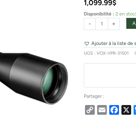
1,099.99
$
SFP
Dead-
Hold
Disponibilité :
2 en stoc
BDC
A
-
+
MOA
Ajouter à la liste de 
UGS :
VOX-VPR-31501
Partager :
Copy
Email
Fac
Link