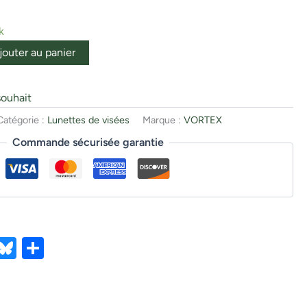
k
jouter au panier
souhait
Catégorie :
Lunettes de visées
Marque :
VORTEX
Commande sécurisée garantie
ebook
X
Bluesky
Partager