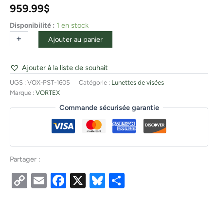
959.99
$
Disponibilité :
1 en stock
+
-
Ajouter au panier
Ajouter à la liste de souhait
UGS :
VOX-PST-1605
Catégorie :
Lunettes de visées
Marque :
VORTEX
Commande sécurisée garantie
Partager :
Copy
Email
Facebook
X
Bluesky
Partager
Link