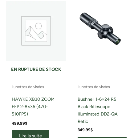
EN RUPTURE DE STOCK
Lunettes de visées
Lunettes de visées
HAWKE XB30 ZOOM
Bushnell 1-6×24 R5
FFP 2-8×36 (470-
Black Riflescope
510FPS)
Illuminated DD2-QA
Retic
499.99
$
349.99
$
Lire la suite