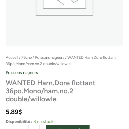
Accueil
/
Pêche
/
Poissons nageurs
/ WANTED Harn.Dore flottant
36po.Mono/ham.no.2 double/willowle
Poissons nageurs
WANTED Harn.Dore flottant
36po.Mono/ham.no.2
double/willowle
5.89
$
Disponibilité :
8 en stock