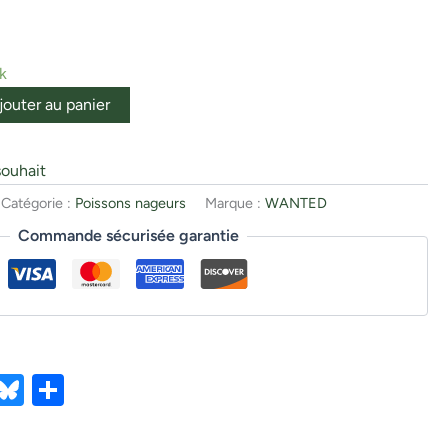
k
jouter au panier
souhait
Catégorie :
Poissons nageurs
Marque :
WANTED
Commande sécurisée garantie
ebook
X
Bluesky
Partager