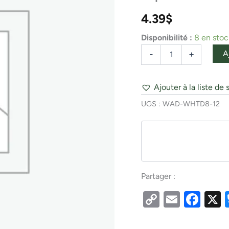
cuilliEre
ham
4.39
$
no.8
napolitaine
Disponibilité :
8 en stoc
A
-
+
Ajouter à la liste de 
UGS :
WAD-WHTD8-12
Partager :
Copy
Email
Fac
Link