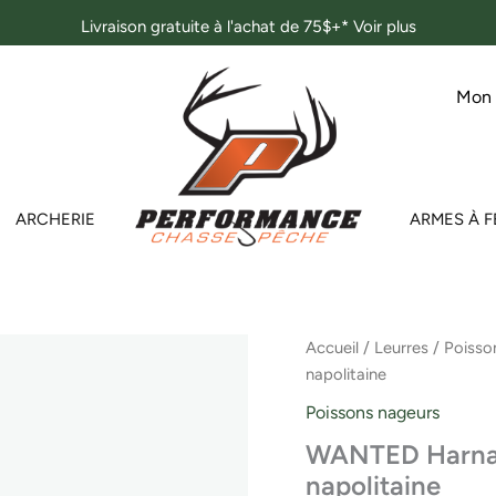
Livraison gratuite à l'achat de 75$+*
Voir plus
Mon
ARCHERIE
ARMES À F
quantité
Accueil
/
Leurres
/
Poisso
de
napolitaine
WANTED
Harnais
Poissons nageurs
a
WANTED Harnais 
truite
2
napolitaine