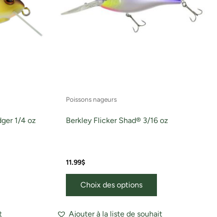
Les
Les
ptions
options
peuvent
peuvent
tre
être
hoisies
choisies
ur
sur
a
la
page
page
Poissons nageurs
du
du
roduit
produit
ger 1/4 oz
Berkley Flicker Shad® 3/16 oz
11.99
$
Choix des options
t
Ajouter à la liste de souhait