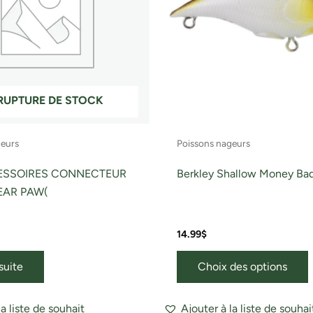
o
ê
c
s
RUPTURE DE STOCK
l
geurs
Poissons nageurs
p
ESSOIRES CONNECTEUR
Berkley Shallow Money Bad
BEAR PAW(
14.99
$
 suite
Choix des options
la liste de souhait
Ajouter à la liste de souhai