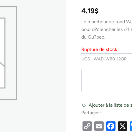
4.19
$
Le marcheur de fond Wan
pour d?clencher les r?fl
du Qu?bec.
Rupture de stock
UGS :
WAD-WBB112OR
Ajouter à la liste de 
Partager :
Copy
Email
Fac