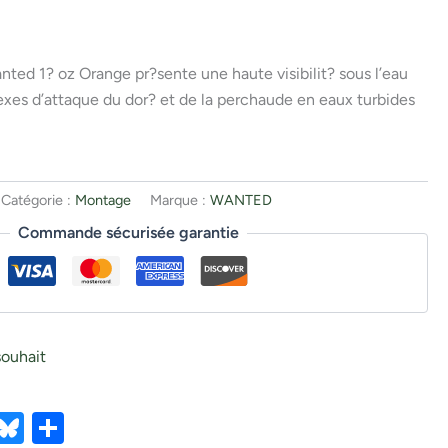
ted 1? oz Orange pr?sente une haute visibilit? sous l’eau
exes d’attaque du dor? et de la perchaude en eaux turbides
Catégorie :
Montage
Marque :
WANTED
Commande sécurisée garantie
souhait
ebook
X
Bluesky
Partager