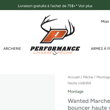
Livraison gratuite à l'achat de 75$+*
Voir plus
Mon
ARCHERIE
ARMES À F
Accueil
/
Pêche
/
Montag
haute visibilité
Montage
Wanted Marche
bouncer haute vi