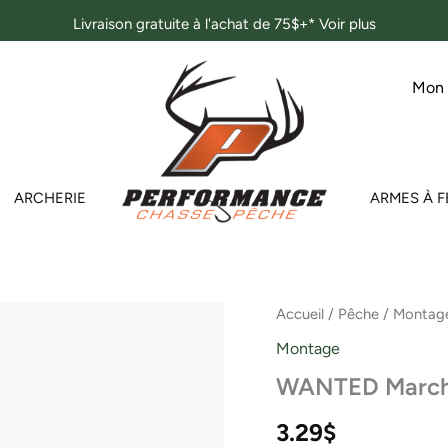
Livraison gratuite à l'achat de 75$+*
Voir plus
Mon
ARCHERIE
ARMES À F
Accueil
/
Pêche
/
Montag
Montage
WANTED Marche
3.29
$