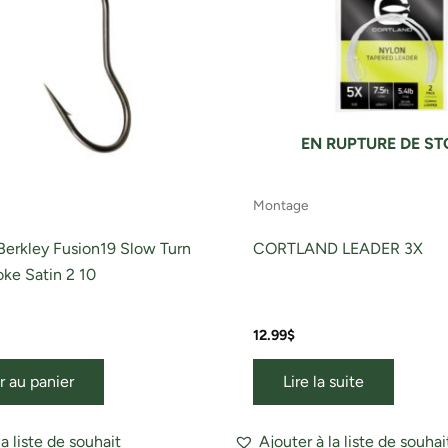
EN RUPTURE DE S
Montage
erkley Fusion19 Slow Turn
CORTLAND LEADER 3X
ke Satin 2 10
12.99
$
r au panier
Lire la suite
la liste de souhait
Ajouter à la liste de souhai