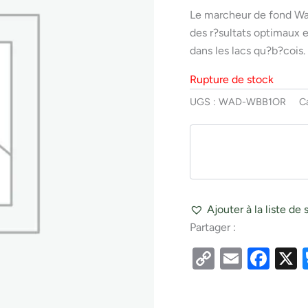
Le marcheur de fond Wan
des r?sultats optimaux e
dans les lacs qu?b?cois.
Rupture de stock
UGS :
WAD-WBB1OR
C
Ajouter à la liste de 
Partager :
Copy
Email
Fac
Link