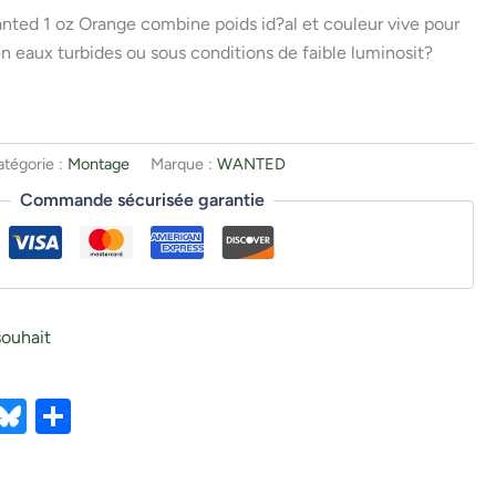
ted 1 oz Orange combine poids id?al et couleur vive pour
n eaux turbides ou sous conditions de faible luminosit?
atégorie :
Montage
Marque :
WANTED
Commande sécurisée garantie
souhait
ebook
X
Bluesky
Partager