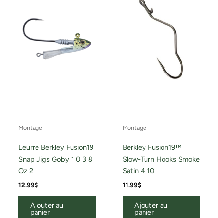
Montage
Montage
Leurre Berkley Fusion19
Berkley Fusion19™
Snap Jigs Goby 1 0 3 8
Slow-Turn Hooks Smoke
Oz 2
Satin 4 10
12.99
$
11.99
$
Ajouter au
Ajouter au
panier
panier