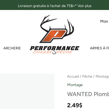
Livraison gratuite à l'achat de 75$+*
Voir plus
Mon
ARCHERIE
ARMES À F
quantité
Accueil
/
Pêche
/
Montag
de
Montage
WANTED
Plomb
WANTED Plomb 
fendu
no.BB
2.49
$
50/pqts