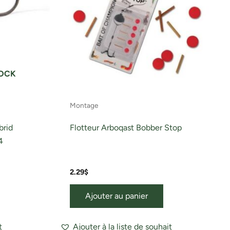
TOCK
Montage
brid
Flotteur Arboqast Bobber Stop
4
2.29
$
Ajouter au panier
t
Ajouter à la liste de souhait