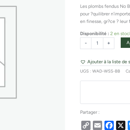
Les plombs fendus No B
pour ?quilibrer n’impor
en finesse, gr?ce ? leur f
Disponibilité :
2 en stoc
A
-
+
Ajouter à la liste de 
UGS :
WAD-WSS-BB
Ca
Partager :
Copy
Email
Fac