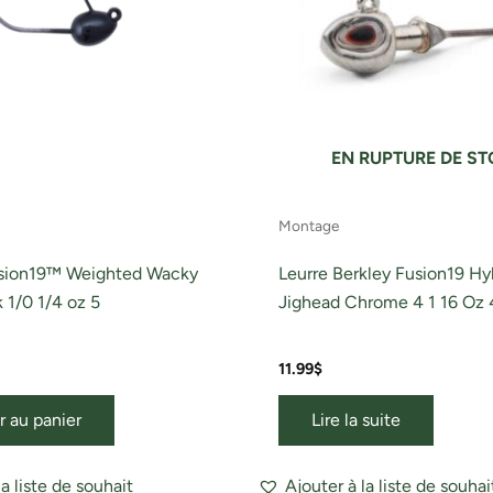
EN RUPTURE DE S
Montage
usion19™ Weighted Wacky
Leurre Berkley Fusion19 Hy
 1/0 1/4 oz 5
Jighead Chrome 4 1 16 Oz 
11.99
$
r au panier
Lire la suite
la liste de souhait
Ajouter à la liste de souhai