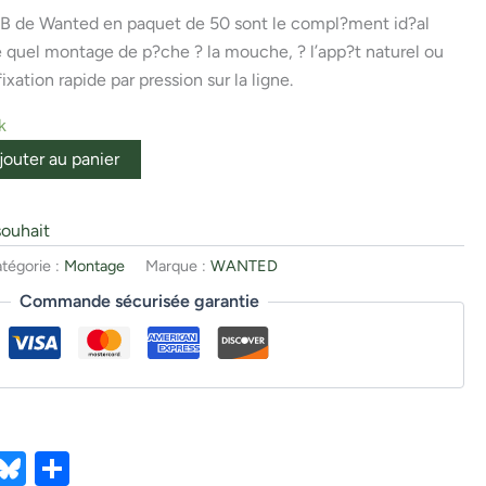
B de Wanted en paquet de 50 sont le compl?ment id?al
te quel montage de p?che ? la mouche, ? l’app?t naturel ou
ixation rapide par pression sur la ligne.
k
jouter au panier
souhait
tégorie :
Montage
Marque :
WANTED
Commande sécurisée garantie
ebook
X
Bluesky
Partager