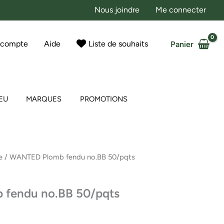
Nous joindre
Me connecter
 compte
Aide
Liste de souhaits
Panier
EU
MARQUES
PROMOTIONS
e
/ WANTED Plomb fendu no.BB 50/pqts
fendu no.BB 50/pqts