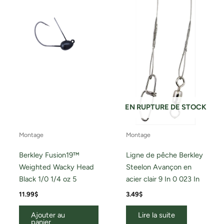
EN RUPTURE DE STOCK
Montage
Montage
Berkley Fusion19™
Ligne de pêche Berkley
Weighted Wacky Head
Steelon Avançon en
Black 1/0 1/4 oz 5
acier clair 9 In 0 023 In
11.99
$
3.49
$
Ajouter au
Lire la suite
panier