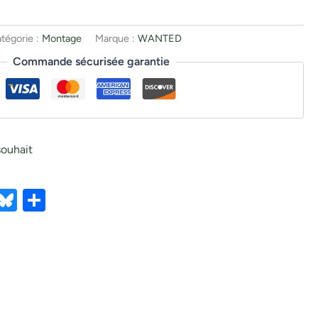
tégorie :
Montage
Marque :
WANTED
Commande sécurisée garantie
souhait
ebook
X
Bluesky
Partager