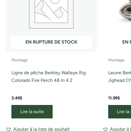
EN RUPTURE DE STOCK
EN 
Montage
Montage
Ligne de pêche Berkley Walleye Rig
Leurre Ber
Colorado Fire Perch 48 In 4 2
Jighead Ch
3.49
$
11.99
$
Lire la suite
Lire la
Ajouter à la liste de souhait
Ajouter à 