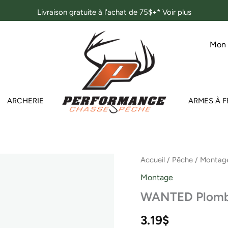
Livraison gratuite à l'achat de 75$+*
Voir plus
Mon
ARCHERIE
ARMES À F
Accueil
/
Pêche
/
Montag
Montage
WANTED Plomb 
3.19
$