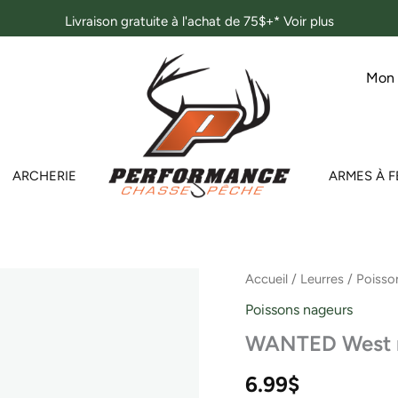
Livraison gratuite à l'achat de 75$+*
Voir plus
Mon
ARCHERIE
ARMES À F
quantité
Accueil
/
Leurres
/
Poisso
de
Poissons nageurs
WANTED
West
WANTED West riv
river
nickel
6.99
$
dos