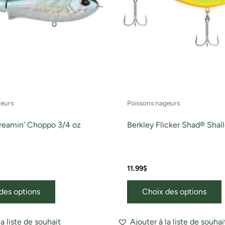
Les
options
o
peuvent
être
ê
choisies
c
sur
s
la
l
page
geurs
Poissons nageurs
du
produit
p
reamin’ Choppo 3/4 oz
Berkley Flicker Shad® Shal
11.99
$
des options
Choix des options
la liste de souhait
Ajouter à la liste de souhai