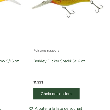
Les
Les
ptions
options
peuvent
peuvent
tre
être
hoisies
choisies
ur
sur
a
la
page
page
Poissons nageurs
du
du
roduit
produit
low 5/16 oz
Berkley Flicker Shad® 5/16 oz
11.99
$
Choix des options
t
Ajouter à la liste de souhait