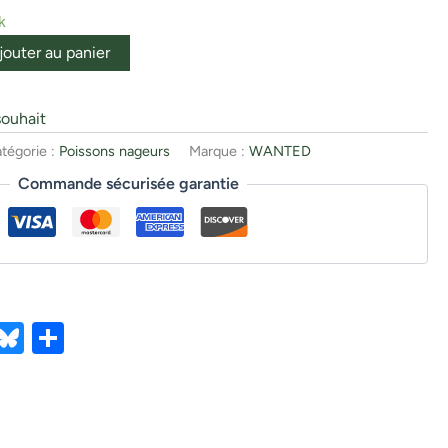
k
jouter au panier
souhait
tégorie :
Poissons nageurs
Marque :
WANTED
Commande sécurisée garantie
ebook
X
Bluesky
Partager