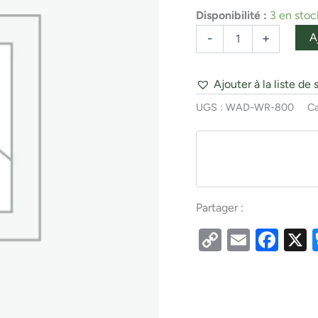
or
Disponibilité :
3 en stoc
sans
trepied
A
-
+
Ajouter à la liste de 
UGS :
WAD-WR-800
Ca
Partager :
Copy
Email
Fac
Link