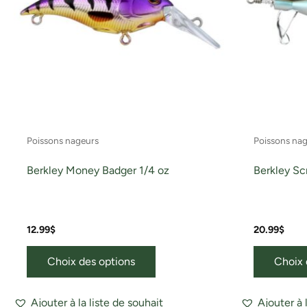
Les
options
peuvent
être
choisies
sur
la
page
Poissons nageurs
Poissons na
du
produit
Berkley Money Badger 1/4 oz
Berkley Sc
12.99
$
20.99
$
Choix des options
Choix 
Ajouter à la liste de souhait
Ajouter à 