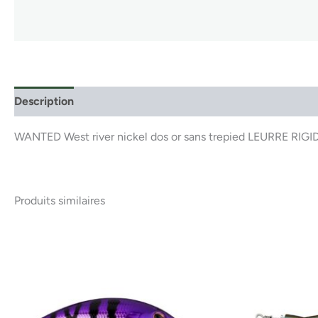
Description
WANTED West river nickel dos or sans trepied LEURRE RIGI
Produits similaires
Ce
produit
a
plusieurs
variations.