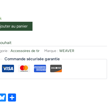
k
jouter au panier
souhait
gorie :
Accessoires de tir
Marque :
WEAVER
Commande sécurisée garantie
ebook
X
Bluesky
Partager