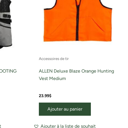
Les
ptions
peuvent
tre
hoisies
ur
a
page
Accessoires de tir
du
roduit
OOTING
ALLEN Deluxe Blaze Orange Hunting
Vest Medium
23.99
$
Ajouter au panier
t
Ajouter à la liste de souhait