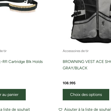
o
ê
c
s
l
e tir
Accessoires de tir
p
-Rfl Cartridge Blk Holds
BROWNING VEST ACE SH
GRAY/BLACK
108.99
$
r au panier
Choix des options
la liste de souhait
Ajouter à la liste de souhai