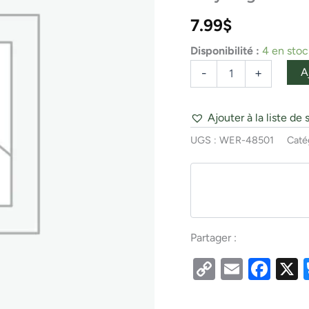
700
#36M
7.99
$
Black
Poly
Disponibilité :
4 en stoc
Bag
A
-
+
Ajouter à la liste de 
UGS :
WER-48501
Caté
Partager :
Copy
Email
Fac
Link