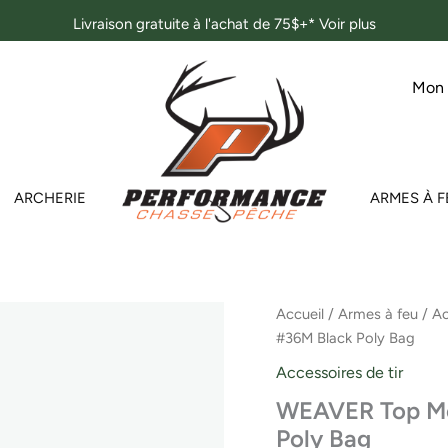
Livraison gratuite à l'achat de 75$+*
Voir plus
Mon
ARCHERIE
ARMES À F
quantité
Accueil
/
Armes à feu
/
Ac
de
#36M Black Poly Bag
WEAVER
Top
Accessoires de tir
Mount
WEAVER Top Mo
Base
Remington
Poly Bag