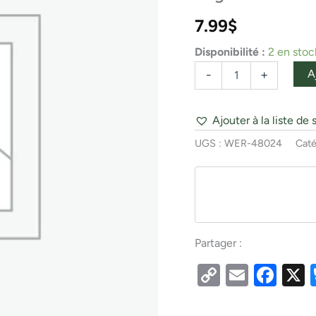
Mark
II
7.99
$
24
Black
Disponibilité :
2 en stoc
Poly
Bag
A
-
+
Ajouter à la liste de 
UGS :
WER-48024
Caté
Partager :
Copy
Email
Fac
Link