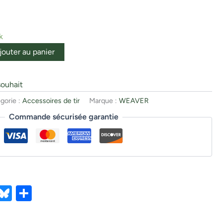
k
jouter au panier
souhait
gorie :
Accessoires de tir
Marque :
WEAVER
Commande sécurisée garantie
ebook
X
Bluesky
Partager