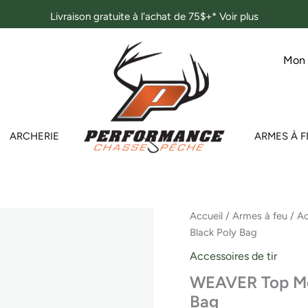
Livraison gratuite à l'achat de 75$+*
Voir plus
Mon
ARCHERIE
ARMES À F
quantité
Accueil
/
Armes à feu
/
Ac
de
Black Poly Bag
WEAVER
Top
Accessoires de tir
Mount
WEAVER Top Mou
Base
Savage
Bag