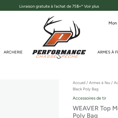
Livraison gratuite à l'achat de 75$+*
Voir plus
Mon
ARCHERIE
ARMES À F
quantité
Accueil
/
Armes à feu
/
Ac
de
Black Poly Bag
WEAVER
Top
Accessoires de tir
Mount
WEAVER Top Mo
Base
T/C
Poly Bag