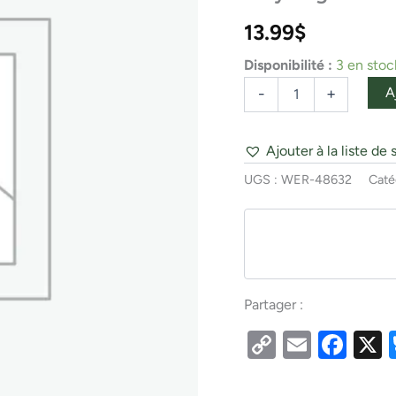
Top
Mount
13.99
$
411
Black
Disponibilité :
3 en stoc
Poly
Bag
A
-
+
Ajouter à la liste de 
UGS :
WER-48632
Caté
Partager :
Copy
Email
Fac
Link