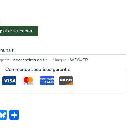
k
jouter au panier
souhait
gorie :
Accessoires de tir
Marque :
WEAVER
Commande sécurisée garantie
ebook
X
Bluesky
Partager