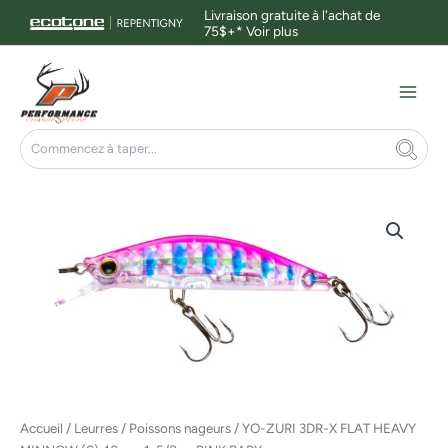
Aller
Livraison gratuite à l'achat de
75$+*
Voir plus
au
contenu
Main
Menu
Rechercher
Accueil
/
Leurres
/
Poissons nageurs
/ YO-ZURI 3DR-X FLAT HEAVY