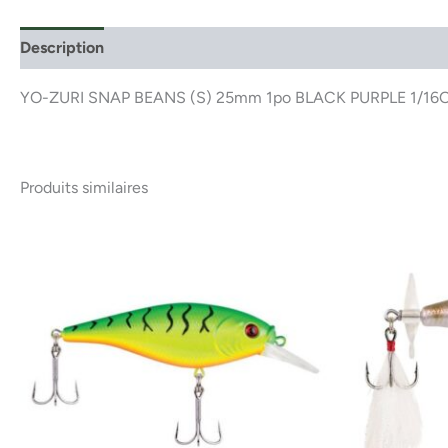
Description
YO-ZURI SNAP BEANS (S) 25mm 1po BLACK PURPLE 1/16O
Produits similaires
Ce
produit
a
plusieurs
variations.
Les
options
peuvent
être