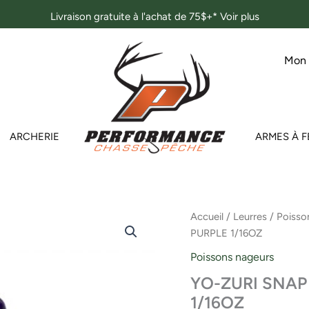
Livraison gratuite à l'achat de 75$+*
Voir plus
Mon
ARCHERIE
ARMES À F
quantité
Accueil
/
Leurres
/
Poisso
de
PURPLE 1/16OZ
YO-
ZURI
Poissons nageurs
SNAP
YO-ZURI SNAP
BEANS
(S)
1/16OZ