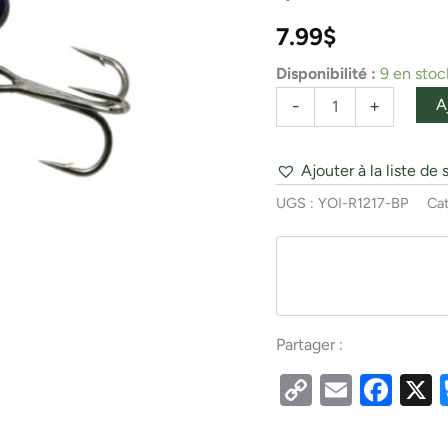
25mm
1po
7.99
$
BLACK
PURPLE
Disponibilité :
9 en stoc
1/16OZ
A
-
+
Ajouter à la liste de 
UGS :
YOI-R1217-BP
Cat
Partager :
Copy
Email
Fac
Link