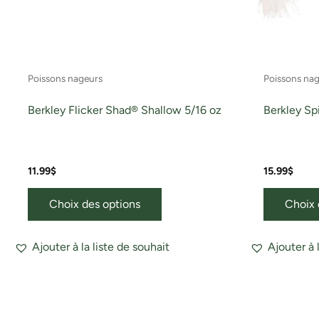
choisies
sur
la
page
Poissons nageurs
Poissons na
du
produit
Berkley Flicker Shad® Shallow 5/16 oz
Berkley Sp
11.99
$
15.99
$
Choix des options
Choix 
Ajouter à la liste de souhait
Ajouter à 