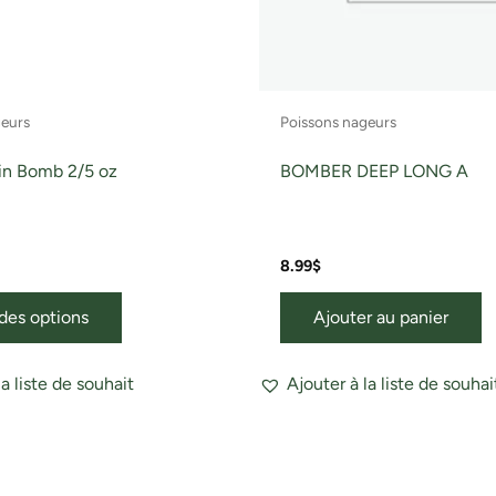
choisies
sur
la
page
geurs
Poissons nageurs
du
produit
in Bomb 2/5 oz
BOMBER DEEP LONG A
8.99
$
des options
Ajouter au panier
la liste de souhait
Ajouter à la liste de souhai