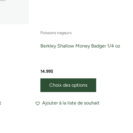
choisies
sur
la
page
Poissons nageurs
du
produit
Berkley Shallow Money Badger 1/4 oz
14.99
$
Choix des options
t
Ajouter à la liste de souhait