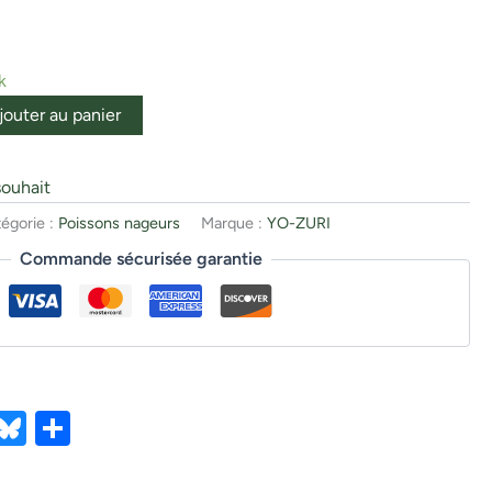
k
jouter au panier
souhait
égorie :
Poissons nageurs
Marque :
YO-ZURI
Commande sécurisée garantie
ebook
X
Bluesky
Partager