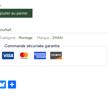
k
jouter au panier
souhait
Catégorie :
Montage
Marque :
ZMAN
Commande sécurisée garantie
ebook
X
Bluesky
Partager