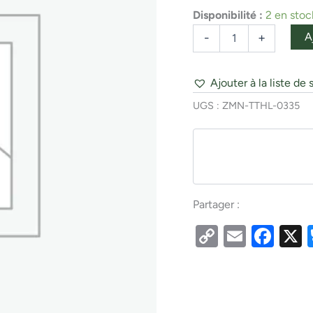
1-
Disponibilité :
2 en stoc
1/2
OZ
A
-
+
3
PACK
Ajouter à la liste de 
UGS :
ZMN-TTHL-0335
Partager :
Copy
Email
Fac
Link