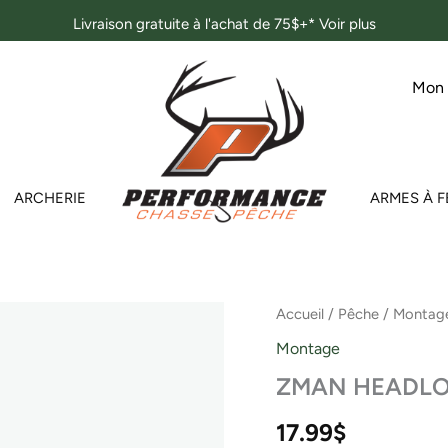
Livraison gratuite à l'achat de 75$+*
Voir plus
Mon
ARCHERIE
ARMES À F
quantité
Accueil
/
Pêche
/
Montag
de
Montage
ZMAN
HEADLOCKZ
ZMAN HEADLOC
HD
8/0
17.99
$
HOOK