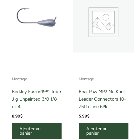
Montage
Montage
Berkley Fusion19™ Tube
Bear Paw MP2 No Knot
Jig Unpainted 3/0 1/8
Leader Connectors 10-
oz 4
75Lb Line 6Pk
8.99
$
5.99
$
Ajouter au
Ajouter au
panier
panier