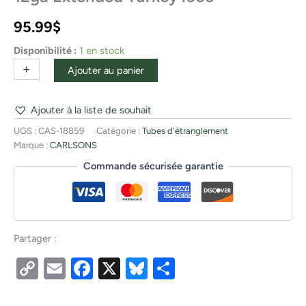
95.99
$
Disponibilité :
1 en stock
+
-
Ajouter au panier
Ajouter à la liste de souhait
UGS :
CAS-18859
Catégorie :
Tubes d'étranglement
Marque :
CARLSONS
Commande sécurisée garantie
Partager :
Copy
Email
Facebook
X
Bluesky
Partager
Link