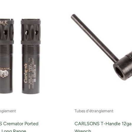
anglement
Tubes d'étranglement
 Cremator Ported
CARLSONS T-Handle 12ga
 Long Range
Wrench