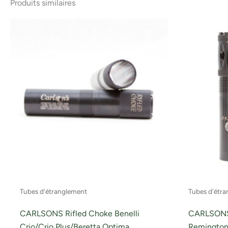
Produits similaires
Tubes d'étranglement
Tubes d'étr
CARLSONS Rifled Choke Benelli
CARLSONS
Crio/Crio Plus/Beretta Optima
Remington