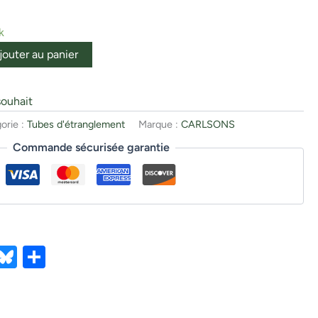
k
jouter au panier
souhait
orie :
Tubes d'étranglement
Marque :
CARLSONS
Commande sécurisée garantie
ebook
X
Bluesky
Partager