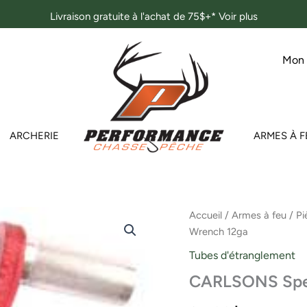
Livraison gratuite à l'achat de 75$+*
Voir plus
Mon
ARCHERIE
ARMES À F
quantité
Accueil
/
Armes à feu
/
Pi
de
Wrench 12ga
CARLSONS
Speed
Tubes d'étranglement
Wrench
CARLSONS Spe
12ga