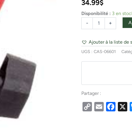
34.99
$
Disponibilité :
3 en stoc
A
-
+
Ajouter à la liste de 
UGS :
CAS-06601
Catég
Partager :
Copy
Email
Fac
Link