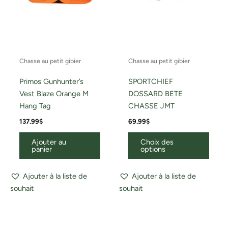
chois
sur
la
page
du
Chasse au petit gibier
Chasse au petit gibier
produ
Primos Gunhunter’s
SPORTCHIEF
Vest Blaze Orange M
DOSSARD BETE
Hang Tag
CHASSE JMT
137.99
$
69.99
$
Ajouter au
Choix des
panier
options
Ajouter à la liste de
Ajouter à la liste de
souhait
souhait