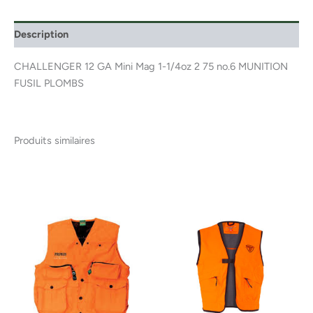
Description
CHALLENGER 12 GA Mini Mag 1-1/4oz 2 75 no.6 MUNITION
FUSIL PLOMBS
Produits similaires
Ce
produ
a
plusi
variat
Les
optio
peuv
être